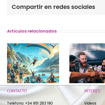
Compartir en redes sociales
Artículos relacionados
Gastrodespedida
Desp
Foodies para
de So
Despedidas
Provi
de soltero en
n
Má
Málaga
CONTACTO
INTERES
Teléfono:
+34 951 283 190
Videos