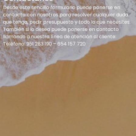
Desde este sencillo formulario puede ponerse en
contacto con nosotros para resolver cualquier duda
que tenga, pedir presupuesto y todo lo que necesites.
También si lo desea puede ponerse en contacto
llamando a nuestra línea de atención al cliente:
Teléfono:
951 283 190
–
654 157 720