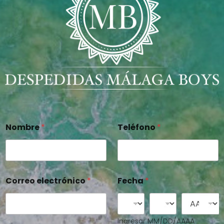
Nombre
*
Teléfono
*
Correo electrónico
*
Fecha
*
Ingresar MM/DD/AAAA