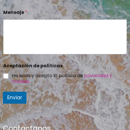
Mensaje
*
Aceptación de políticas
He leído y acepto la política de
privacidad y
cookies
Enviar
Contáctanos