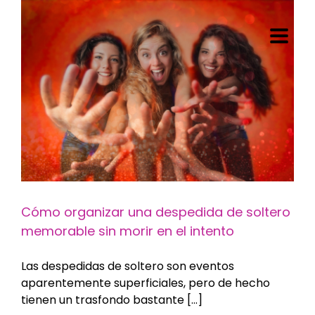
Saltar
al
contenido
Cómo organizar una despedida de soltero
memorable sin morir en el intento
Las despedidas de soltero son eventos
aparentemente superficiales, pero de hecho
tienen un trasfondo bastante [...]