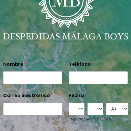
Nombre
*
Teléfono
*
Correo electrónico
*
Fecha
*
Ingresar MM/DD/AAAA